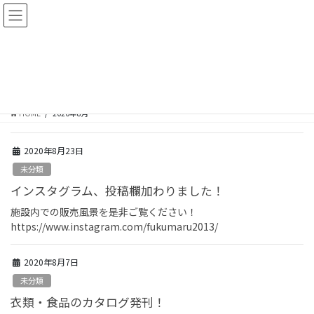
コ
ナ
ン
ビ
テ
ゲ
ン
ー
ツ
シ
2020年8月
に
ョ
移
ン
動
に
HOME
2020年8月
移
動
2020年8月23日
未分類
インスタグラム、投稿欄加わりました！
施設内での販売風景を是非ご覧ください！
https://www.instagram.com/fukumaru2013/
2020年8月7日
未分類
衣類・食品のカタログ発刊！