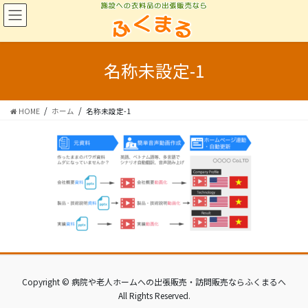
コ
ナ
ン
ビ
テ
ゲ
ン
ー
ツ
シ
名称未設定-1
に
ョ
移
ン
動
に
HOME
ホーム
名称未設定-1
移
動
Copyright © 病院や老人ホームへの出張販売・訪問販売ならふくまるへ
All Rights Reserved.